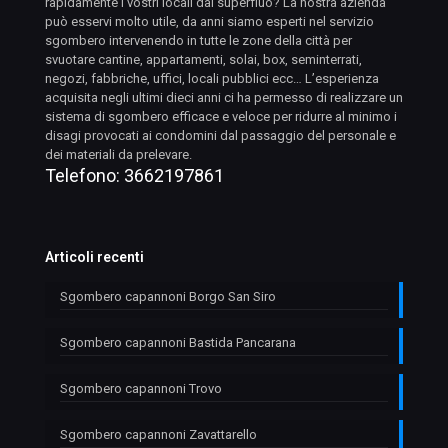
rapidamente i vostri locali dal superfluo? La nostra azienda
può esservi molto utile, da anni siamo esperti nel servizio
sgombero intervenendo in tutte le zone della città per
svuotare cantine, appartamenti, solai, box, seminterrati,
negozi, fabbriche, uffici, locali pubblici ecc… L’esperienza
acquisita negli ultimi dieci anni ci ha permesso di realizzare un
sistema di sgombero efficace e veloce per ridurre al minimo i
disagi provocati ai condomini dal passaggio del personale e
dei materiali da prelevare.
Telefono:
3662197861
Articoli recenti
Sgombero capannoni Borgo San Siro
Sgombero capannoni Bastida Pancarana
Sgombero capannoni Trovo
Sgombero capannoni Zavattarello