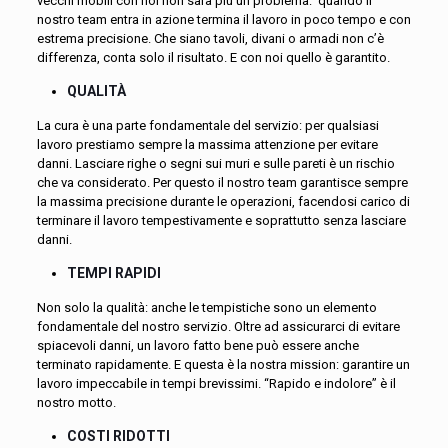
vecchi mobili con noi non sarà più un problema: quando il
nostro team entra in azione termina il lavoro in poco tempo e con
estrema precisione. Che siano tavoli, divani o armadi non c’è
differenza, conta solo il risultato. E con noi quello è garantito.
QUALITÀ
La cura è una parte fondamentale del servizio: per qualsiasi
lavoro prestiamo sempre la massima attenzione per evitare
danni. Lasciare righe o segni sui muri e sulle pareti è un rischio
che va considerato. Per questo il nostro team garantisce sempre
la massima precisione durante le operazioni, facendosi carico di
terminare il lavoro tempestivamente e soprattutto senza lasciare
danni.
TEMPI RAPIDI
Non solo la qualità: anche le tempistiche sono un elemento
fondamentale del nostro servizio. Oltre ad assicurarci di evitare
spiacevoli danni, un lavoro fatto bene può essere anche
terminato rapidamente. E questa è la nostra mission: garantire un
lavoro impeccabile in tempi brevissimi. “Rapido e indolore” è il
nostro motto.
COSTI RIDOTTI