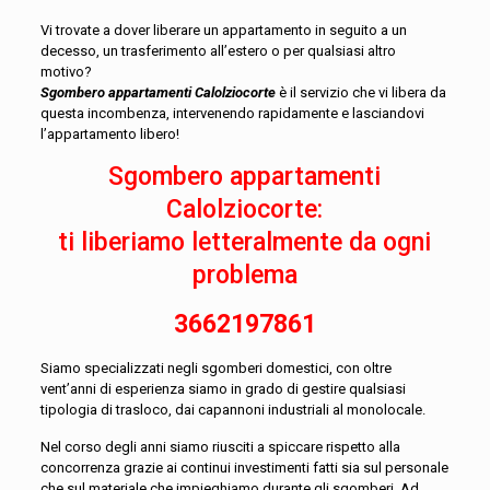
Vi trovate a dover liberare un appartamento in seguito a un
decesso, un trasferimento all’estero o per qualsiasi altro
motivo?
Sgombero appartamenti Calolziocorte
è il servizio che vi libera da
questa incombenza, intervenendo rapidamente e lasciandovi
l’appartamento libero!
Sgombero appartamenti
Calolziocorte:
ti liberiamo letteralmente da ogni
problema
3662197861
Siamo specializzati negli sgomberi domestici, con oltre
vent’anni di esperienza siamo in grado di gestire qualsiasi
tipologia di trasloco, dai capannoni industriali al monolocale.
Nel corso degli anni siamo riusciti a spiccare rispetto alla
concorrenza grazie ai continui investimenti fatti sia sul personale
che sul materiale che impieghiamo durante gli sgomberi. Ad