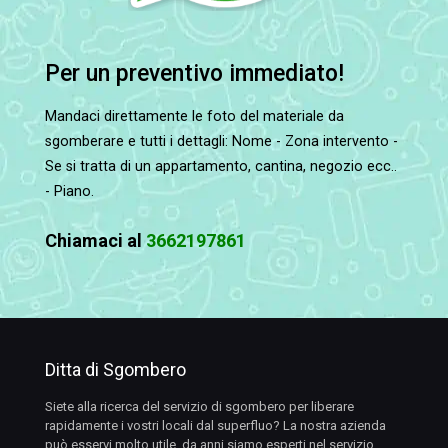
Per un preventivo immediato!
Mandaci direttamente le foto del materiale da
sgomberare e tutti i dettagli: Nome - Zona intervento -
Se si tratta di un appartamento, cantina, negozio ecc..
- Piano.
Chiamaci al
3662197861
Ditta di Sgombero
Siete alla ricerca del servizio di sgombero per liberare
rapidamente i vostri locali dal superfluo? La nostra azienda
può esservi molto utile, da anni siamo esperti nel servizio