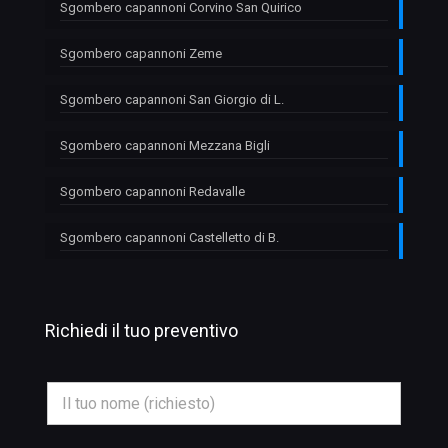
Sgombero capannoni Corvino San Quirico
Sgombero capannoni Zeme
Sgombero capannoni San Giorgio di L.
Sgombero capannoni Mezzana Bigli
Sgombero capannoni Redavalle
Sgombero capannoni Castelletto di B.
Richiedi il tuo preventivo
*
N
E
o
m
m
a
e
i