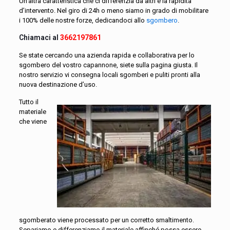
Un’altra caratteristica che ci differenzia da altri è la rapidità
d’intervento. Nel giro di 24h o meno siamo in grado di mobilitare
i 100% delle nostre forze, dedicandoci allo
sgombero
.
Chiamaci al
3662197861
Se state cercando una azienda rapida e collaborativa per lo
sgombero del vostro capannone, siete sulla pagina giusta. Il
nostro servizio vi consegna locali sgomberi e puliti pronti alla
nuova destinazione d’uso.
Tutto il
materiale
che viene
sgomberato viene processato per un corretto smaltimento.
Separiamo e differenziamo il materiale affinché possa essere