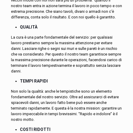
vecchi mobili con noi non sarà più un problema: quando il
nostro team entra in azione termina il lavoro in poco tempo e con
estrema precisione. Che siano tavoli, divani o armadi non c’è
differenza, conta solo il risultato. E con noi quello è garantito.
QUALITÀ
La cura è una parte fondamentale del servizio: per qualsiasi
lavoro prestiamo sempre la massima attenzione per evitare
danni. Lasciare righe o segni sui muri e sulle pareti è un rischio
che va considerato. Per questo il nostro team garantisce sempre
la massima precisione durante le operazioni, facendosi carico di
terminare il lavoro tempestivamente e soprattutto senza lasciare
danni.
TEMPI RAPIDI
Non solo la qualità: anche le tempistiche sono un elemento
fondamentale del nostro servizio. Oltre ad assicurarci di evitare
spiacevoli danni, un lavoro fatto bene può essere anche
terminato rapidamente. E questa è la nostra mission: garantire un
lavoro impeccabile in tempi brevissimi. “Rapido e indolore” è il
nostro motto.
COSTI RIDOTTI