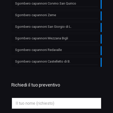
Sgombero capannoni Corvino San Quirico
Sgombero capannoni Zeme
Sgombero capannoni San Giorgio di L.
Sgombero capannoni Mezzana Bigli
Sgombero capannoni Redavalle
Sgombero capannoni Castelletto di B.
Richiedi il tuo preventivo
M
N
e
o
s
m
s
e