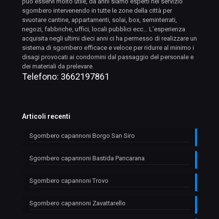
può esservi molto utile, da anni siamo esperti nel servizio
sgombero intervenendo in tutte le zone della città per
svuotare cantine, appartamenti, solai, box, seminterrati,
negozi, fabbriche, uffici, locali pubblici ecc… L’esperienza
acquisita negli ultimi dieci anni ci ha permesso di realizzare un
sistema di sgombero efficace e veloce per ridurre al minimo i
disagi provocati ai condomini dal passaggio del personale e
dei materiali da prelevare.
Telefono:
3662197861
Articoli recenti
Sgombero capannoni Borgo San Siro
Sgombero capannoni Bastida Pancarana
Sgombero capannoni Trovo
Sgombero capannoni Zavattarello