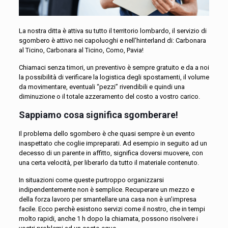
La nostra ditta è attiva su tutto il territorio lombardo, il servizio di
sgombero è attivo nei capoluoghi e nell’hinterland di: Carbonara
al Ticino, Carbonara al Ticino, Como, Pavia!
Chiamaci senza timori, un preventivo è sempre gratuito e da a noi
la possibilità di verificare la logistica degli spostamenti, il volume
da movimentare, eventuali “pezzi” rivendibili e quindi una
diminuzione o il totale azzeramento del costo a vostro carico.
Sappiamo cosa significa sgomberare!
Il problema dello sgombero è che quasi sempre è un evento
inaspettato che coglie impreparati. Ad esempio in seguito ad un
decesso di un parente in affitto, significa doversi muovere, con
una certa velocità, per liberarlo da tutto il materiale contenuto.
In situazioni come queste purtroppo organizzarsi
indipendentemente non è semplice. Recuperare un mezzo e
della forza lavoro per smantellare una casa non è un’impresa
facile. Ecco perchè esistono servizi come il nostro, che in tempi
molto rapidi, anche 1 h dopo la chiamata, possono risolvere i