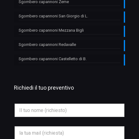
Sgombero capannoni Zeme
Sgombero capannoni San Giorgio di L.
Sgombero capannoni Mezzana Bigli
Sgombero capannoni Redavalle
Sgombero capannoni Castelletto di B.
Richiedi il tuo preventivo
O
N
g
o
g
m
e
e
t
*
t
E
o
m
O