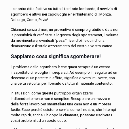
La nostra ditta è attiva su tutto il territorio lombardo, il servizio di
sgombero è attivo nei capoluoghi e nell’hinterland di: Monza,
Dolzago, Como, Pavia!
Chiamaci senza timori, un preventivo è sempre gratuito e da a noi
la possibilità di verificare la logistica degli spostamenti, il volume
da movimentare, eventuali “pezzi” rivendibili e quindi una
diminuzione o il totale azzeramento del costo a vostro carico.
Sappiamo cosa significa sgomberare!
Il problema dello sgombero è che quasi sempre è un evento
inaspettato che coglie impreparati. Ad esempio in seguito ad un
decesso di un parente in affitto, significa doversi muovere, con
una certa velocità, per liberarlo da tutto il materiale contenuto.
In situazioni come queste purtroppo organizzarsi
indipendentemente non è semplice. Recuperare un mezzo e
della forza lavoro per smantellare una casa non è un’impresa
facile. Ecco perchè esistono servizi come il nostro, che in tempi
molto rapidi, anche 1 h dopo la chiamata, possono risolvere i
vostri problemi ad un costo equo.