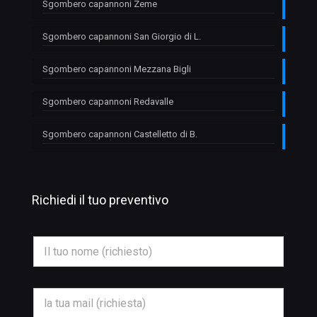
Sgombero capannoni Zeme
Sgombero capannoni San Giorgio di L.
Sgombero capannoni Mezzana Bigli
Sgombero capannoni Redavalle
Sgombero capannoni Castelletto di B.
Richiedi il tuo preventivo
N
o
m
e
*
E
m