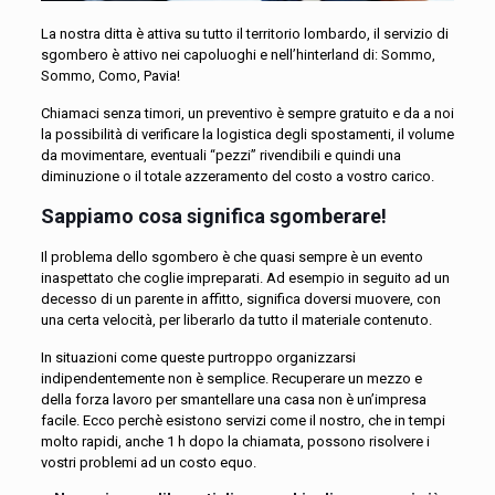
La nostra ditta è attiva su tutto il territorio lombardo, il servizio di
sgombero è attivo nei capoluoghi e nell’hinterland di: Sommo,
Sommo, Como, Pavia!
Chiamaci senza timori, un preventivo è sempre gratuito e da a noi
la possibilità di verificare la logistica degli spostamenti, il volume
da movimentare, eventuali “pezzi” rivendibili e quindi una
diminuzione o il totale azzeramento del costo a vostro carico.
Sappiamo cosa significa sgomberare!
Il problema dello sgombero è che quasi sempre è un evento
inaspettato che coglie impreparati. Ad esempio in seguito ad un
decesso di un parente in affitto, significa doversi muovere, con
una certa velocità, per liberarlo da tutto il materiale contenuto.
In situazioni come queste purtroppo organizzarsi
indipendentemente non è semplice. Recuperare un mezzo e
della forza lavoro per smantellare una casa non è un’impresa
facile. Ecco perchè esistono servizi come il nostro, che in tempi
molto rapidi, anche 1 h dopo la chiamata, possono risolvere i
vostri problemi ad un costo equo.