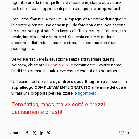
sgomberare da tutto quello che vi contiene, siamo abbastanza
certi che la cosa rappresenti più un disagio che un’opportunità.
Con i ritmi frenetici e con i mille impegni che contraddistinguono
le nostre giornate, una cosa in più da fare non è mai ben accetta.
Lo sgombero poi non è un lavoro d’ufficio, bisogna faticare, fare
scale, impolverarsi e sporcarsi. Si rischia anche di andare
incontro a distorsioni, traumi o strappi…insomma non è una
passeggiata.
Se volete risolvere la situazione senza attraversare questa
odissea, chiamate il
3662197861
e comunicate il vostro nome,
l’indirizzo presso il quale deve essere eseguito lo sgombero.
Un tecnico del servizio
sgombero case Brugherio
vi fisserà un
sopralluogo
COMPLETAMENTE GRATUITO
al termine del quale
vi farà una proposta per realizzare lo
sgombero
.
Zero fatica, massima velocità e prezzi
decisamente onesti!
Share
0