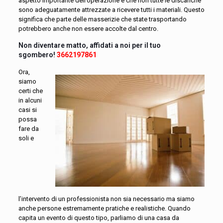
aspetto importante dell’operazione è che non tutte le discariche
sono adeguatamente attrezzate a ricevere tutti i materiali. Questo
significa che parte delle masserizie che state trasportando
potrebbero anche non essere accolte dal centro.
Non diventare matto, affidati a noi per il tuo
sgombero!
3662197861
Ora,
siamo
certi che
in alcuni
casi si
possa
fare da
soli e
l’intervento di un professionista non sia necessario ma siamo
anche persone estremamente pratiche e realistiche. Quando
capita un evento di questo tipo, parliamo di una casa da