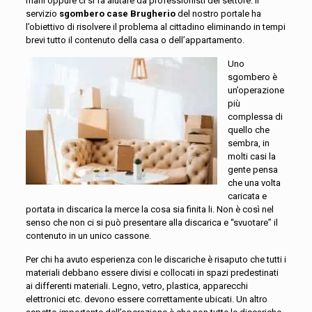
mani oppure ci si fa aiutare da professionisti del settore. Il
servizio
sgombero case Brugherio
del nostro portale ha
l’obiettivo di risolvere il problema al cittadino eliminando in tempi
brevi tutto il contenuto della casa o dell’appartamento.
Uno
sgombero è
un’operazione
più
complessa di
quello che
sembra, in
molti casi la
gente pensa
che una volta
caricata e
portata in discarica la merce la cosa sia finita li. Non è così nel
senso che non ci si può presentare alla discarica e “svuotare” il
contenuto in un unico cassone.
Per chi ha avuto esperienza con le discariche è risaputo che tutti i
materiali debbano essere divisi e collocati in spazi predestinati
ai differenti materiali. Legno, vetro, plastica, apparecchi
elettronici etc. devono essere correttamente ubicati. Un altro