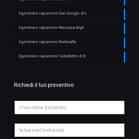
Sgombero capannoni San Giorgio di L.
Sgombero capannoni Mezzana Bigli
Sgombero capannoni Redavalle
Sgombero capannoni Castelletto di B.
Richiedi il tuo preventivo
N
o
m
e
*
E
m
a