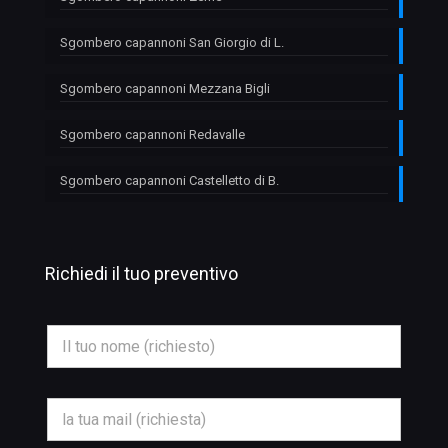
Sgombero capannoni San Giorgio di L.
Sgombero capannoni Mezzana Bigli
Sgombero capannoni Redavalle
Sgombero capannoni Castelletto di B.
Richiedi il tuo preventivo
N
N
o
o
m
m
e
e
*
*
*
E
T
m
e
a