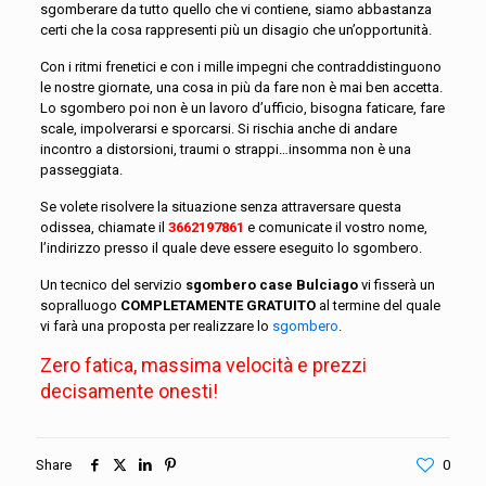
sgomberare da tutto quello che vi contiene, siamo abbastanza
certi che la cosa rappresenti più un disagio che un’opportunità.
Con i ritmi frenetici e con i mille impegni che contraddistinguono
le nostre giornate, una cosa in più da fare non è mai ben accetta.
Lo sgombero poi non è un lavoro d’ufficio, bisogna faticare, fare
scale, impolverarsi e sporcarsi. Si rischia anche di andare
incontro a distorsioni, traumi o strappi…insomma non è una
passeggiata.
Se volete risolvere la situazione senza attraversare questa
odissea, chiamate il
3662197861
e comunicate il vostro nome,
l’indirizzo presso il quale deve essere eseguito lo sgombero.
Un tecnico del servizio
sgombero case Bulciago
vi fisserà un
sopralluogo
COMPLETAMENTE GRATUITO
al termine del quale
vi farà una proposta per realizzare lo
sgombero
.
Zero fatica, massima velocità e prezzi
decisamente onesti!
Share
0