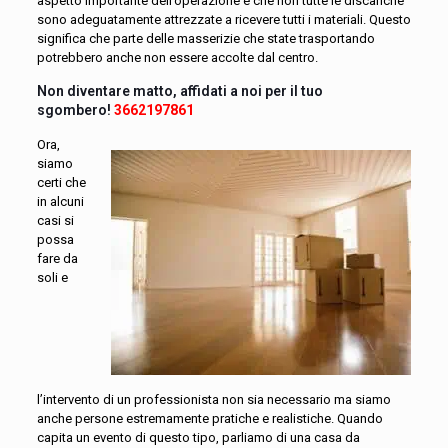
aspetto importante dell’operazione è che non tutte le discariche
sono adeguatamente attrezzate a ricevere tutti i materiali. Questo
significa che parte delle masserizie che state trasportando
potrebbero anche non essere accolte dal centro.
Non diventare matto, affidati a noi per il tuo
sgombero!
3662197861
Ora,
siamo
certi che
in alcuni
casi si
possa
fare da
soli e
l’intervento di un professionista non sia necessario ma siamo
anche persone estremamente pratiche e realistiche. Quando
capita un evento di questo tipo, parliamo di una casa da