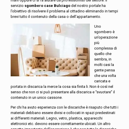
mani oppure ci si fa aiutare da professionisti del settore. Il
servizio
sgombero case Bulciago
del nostro portale ha
l’obiettivo di risolvere il problema al cittadino eliminando in tempi
brevi tutto il contenuto della casa o dell’appartamento.
Uno
sgombero è
un’operazione
più
complessa di
quello che
sembra, in
molti casi la
gente pensa
che una volta
caricata e
portata in discarica la merce la cosa sia finita li. Non è così nel
senso che non ci si può presentare alla discarica e “svuotare” il
contenuto in un unico cassone.
Per chi ha avuto esperienza con le discariche è risaputo che tutti i
materiali debbano essere divisi e collocati in spazi predestinati
ai differenti materiali. Legno, vetro, plastica, apparecchi
elettronici etc. devono essere correttamente ubicati. Un altro