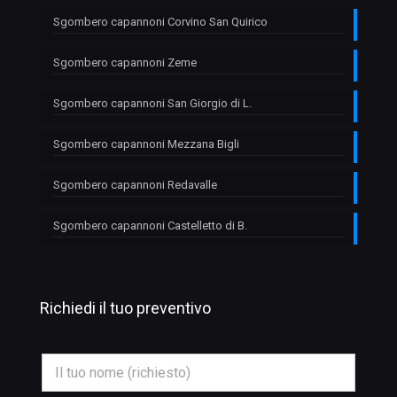
Sgombero capannoni Corvino San Quirico
Sgombero capannoni Zeme
Sgombero capannoni San Giorgio di L.
Sgombero capannoni Mezzana Bigli
Sgombero capannoni Redavalle
Sgombero capannoni Castelletto di B.
Richiedi il tuo preventivo
T
N
e
o
l
m
e