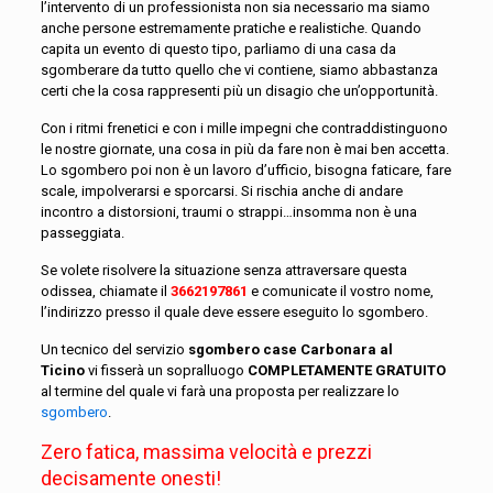
l’intervento di un professionista non sia necessario ma siamo
anche persone estremamente pratiche e realistiche. Quando
capita un evento di questo tipo, parliamo di una casa da
sgomberare da tutto quello che vi contiene, siamo abbastanza
certi che la cosa rappresenti più un disagio che un’opportunità.
Con i ritmi frenetici e con i mille impegni che contraddistinguono
le nostre giornate, una cosa in più da fare non è mai ben accetta.
Lo sgombero poi non è un lavoro d’ufficio, bisogna faticare, fare
scale, impolverarsi e sporcarsi. Si rischia anche di andare
incontro a distorsioni, traumi o strappi…insomma non è una
passeggiata.
Se volete risolvere la situazione senza attraversare questa
odissea, chiamate il
3662197861
e comunicate il vostro nome,
l’indirizzo presso il quale deve essere eseguito lo sgombero.
Un tecnico del servizio
sgombero case Carbonara al
Ticino
vi fisserà un sopralluogo
COMPLETAMENTE GRATUITO
al termine del quale vi farà una proposta per realizzare lo
sgombero
.
Zero fatica, massima velocità e prezzi
decisamente onesti!