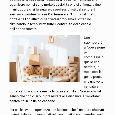
sgombero non ci sono molte possibilità o lo si affronta a due
mani oppure ci si fa aiutare da professionisti del settore. Il
servizio
sgombero case Carbonara al Ticino
del nostro
portale ha l’obiettivo di risolvere il problema al cittadino
eliminando in tempi brevi tutto il contenuto della casa o
dell’appartamento.
Uno
sgombero è
un’operazione
più
complessa di
quello che
sembra, in
molti casi la
gente pensa
che una volta
caricata e
portata in discarica la merce la cosa sia finita li. Non è così nel
senso che non ci si può presentare alla discarica e “svuotare” il
contenuto in un unico cassone.
Per chi ha avuto esperienza con le discariche è risaputo che tutti i
materiali debbano essere divisi e collocati in spazi predestinati