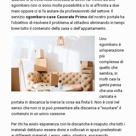
sgombero non ci sono molte possibilità o lo si affronta a due
mani oppure ci si fa aiutare da professionisti del settore. Il
servizio
sgombero case Casorate Primo
del nostro portale ha
l’obiettivo di risolvere il problema al cittadino eliminando in tempi
brevi tutto il contenuto della casa o dell’appartamento.
Uno
sgombero è
un’operazione
più
complessa di
quello che
sembra, in
molti casi la
gente pensa
che una volta
caricata e
portata in discarica la merce la cosa sia finita li. Non è così nel
senso che non ci si può presentare alla discarica e “svuotare” il
contenuto in un unico cassone.
Per chi ha avuto esperienza con le discariche è risaputo che tutti i
materiali debbano essere divisi e collocati in spazi predestinati
ai differenti materiali. Legno, vetro, plastica, apparecchi