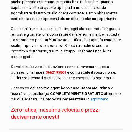
anche persone estremamente pratiche e realistiche. Quando
capita un evento di questo tipo, parliamo di una casa da
sgomberare da tutto quello che vi contiene, siamo abbastanza
certi che la cosa rappresenti più un disagio che un’opportunità.
Con i ritmi frenetici e con i mille impegni che contraddistinguono
le nostre giornate, una cosa in più da fare non è mai ben accetta.
Lo sgombero poi non è un lavoro d’ufficio, bisogna faticare, fare
scale, impolverarsi e sporcarsi. Si rischia anche di andare
incontro a distorsioni, traumi o strappi…insomma non è una
passeggiata.
Se volete risolvere la situazione senza attraversare questa
odissea, chiamate il
3662197861
e comunicate il vostro nome,
l’indirizzo presso il quale deve essere eseguito lo sgombero.
Un tecnico del servizio
sgombero case Casorate Primo
vi
fisserà un sopralluogo
COMPLETAMENTE GRATUITO
al termine
del quale vi farà una proposta per realizzare lo
sgombero
.
Zero fatica, massima velocità e prezzi
decisamente onesti!