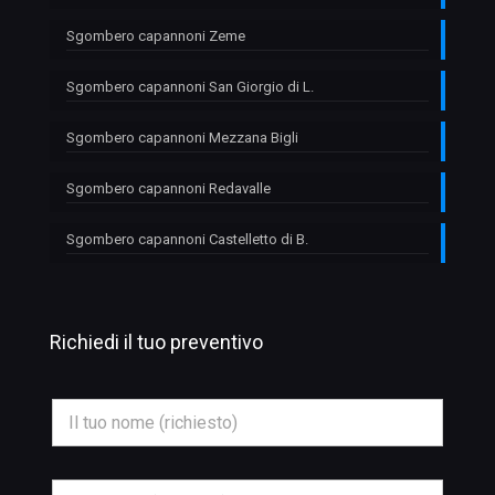
Sgombero capannoni Zeme
Sgombero capannoni San Giorgio di L.
Sgombero capannoni Mezzana Bigli
Sgombero capannoni Redavalle
Sgombero capannoni Castelletto di B.
Richiedi il tuo preventivo
N
o
m
e
*
E