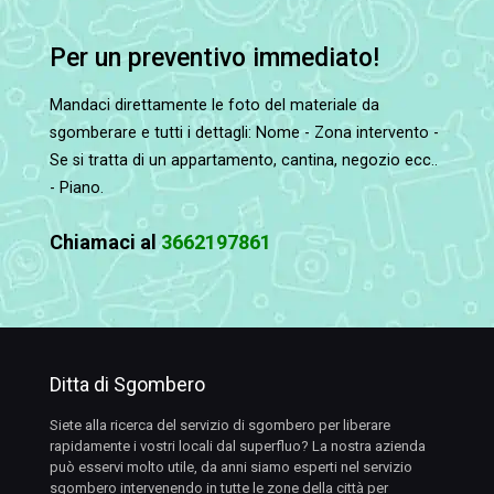
Per un preventivo immediato!
Mandaci direttamente le foto del materiale da
sgomberare e tutti i dettagli: Nome - Zona intervento -
Se si tratta di un appartamento, cantina, negozio ecc..
- Piano.
Chiamaci al
3662197861
Ditta di Sgombero
Siete alla ricerca del servizio di sgombero per liberare
rapidamente i vostri locali dal superfluo? La nostra azienda
può esservi molto utile, da anni siamo esperti nel servizio
sgombero intervenendo in tutte le zone della città per