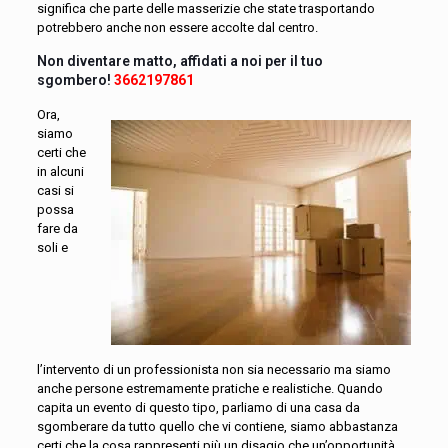
significa che parte delle masserizie che state trasportando
potrebbero anche non essere accolte dal centro.
Non diventare matto, affidati a noi per il tuo
sgombero!
3662197861
Ora,
siamo
certi che
in alcuni
casi si
possa
fare da
soli e
l’intervento di un professionista non sia necessario ma siamo
anche persone estremamente pratiche e realistiche. Quando
capita un evento di questo tipo, parliamo di una casa da
sgomberare da tutto quello che vi contiene, siamo abbastanza
certi che la cosa rappresenti più un disagio che un’opportunità.