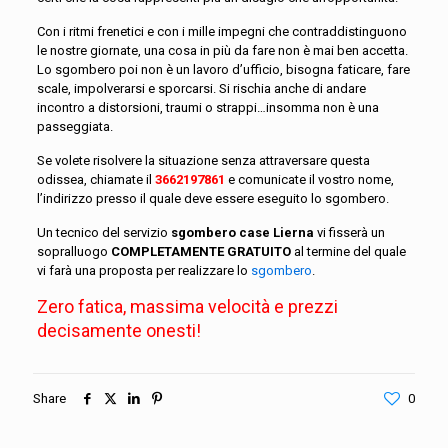
Con i ritmi frenetici e con i mille impegni che contraddistinguono
le nostre giornate, una cosa in più da fare non è mai ben accetta.
Lo sgombero poi non è un lavoro d’ufficio, bisogna faticare, fare
scale, impolverarsi e sporcarsi. Si rischia anche di andare
incontro a distorsioni, traumi o strappi…insomma non è una
passeggiata.
Se volete risolvere la situazione senza attraversare questa
odissea, chiamate il
3662197861
e comunicate il vostro nome,
l’indirizzo presso il quale deve essere eseguito lo sgombero.
Un tecnico del servizio
sgombero case Lierna
vi fisserà un
sopralluogo
COMPLETAMENTE GRATUITO
al termine del quale
vi farà una proposta per realizzare lo
sgombero
.
Zero fatica, massima velocità e prezzi
decisamente onesti!
Share
0