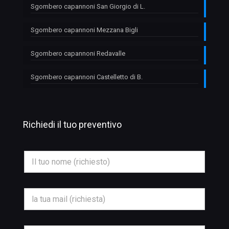
Sgombero capannoni San Giorgio di L.
Sgombero capannoni Mezzana Bigli
Sgombero capannoni Redavalle
Sgombero capannoni Castelletto di B.
Richiedi il tuo preventivo
O
N
g
o
g
m
e
e
t
*
t
E
o
m
T
a
e
i
l
l
T