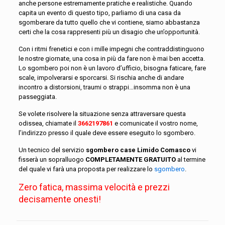
anche persone estremamente pratiche e realistiche. Quando
capita un evento di questo tipo, parliamo di una casa da
sgomberare da tutto quello che vi contiene, siamo abbastanza
certi che la cosa rappresenti più un disagio che un’opportunità.
Con i ritmi frenetici e con i mille impegni che contraddistinguono
le nostre giornate, una cosa in più da fare non è mai ben accetta.
Lo sgombero poi non è un lavoro d’ufficio, bisogna faticare, fare
scale, impolverarsi e sporcarsi. Si rischia anche di andare
incontro a distorsioni, traumi o strappi…insomma non è una
passeggiata.
Se volete risolvere la situazione senza attraversare questa
odissea, chiamate il
3662197861
e comunicate il vostro nome,
l’indirizzo presso il quale deve essere eseguito lo sgombero.
Un tecnico del servizio
sgombero case Limido Comasco
vi
fisserà un sopralluogo
COMPLETAMENTE GRATUITO
al termine
del quale vi farà una proposta per realizzare lo
sgombero
.
Zero fatica, massima velocità e prezzi
decisamente onesti!