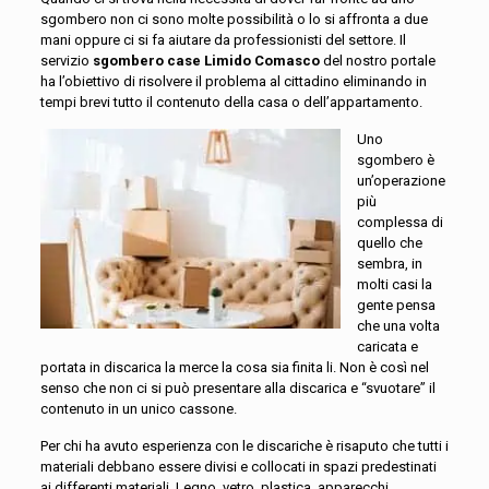
sgombero non ci sono molte possibilità o lo si affronta a due
mani oppure ci si fa aiutare da professionisti del settore. Il
servizio
sgombero case Limido Comasco
del nostro portale
ha l’obiettivo di risolvere il problema al cittadino eliminando in
tempi brevi tutto il contenuto della casa o dell’appartamento.
Uno
sgombero è
un’operazione
più
complessa di
quello che
sembra, in
molti casi la
gente pensa
che una volta
caricata e
portata in discarica la merce la cosa sia finita li. Non è così nel
senso che non ci si può presentare alla discarica e “svuotare” il
contenuto in un unico cassone.
Per chi ha avuto esperienza con le discariche è risaputo che tutti i
materiali debbano essere divisi e collocati in spazi predestinati
ai differenti materiali. Legno, vetro, plastica, apparecchi