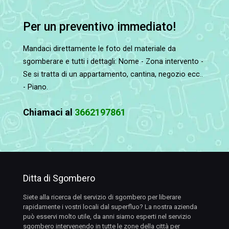
Per un preventivo immediato!
Mandaci direttamente le foto del materiale da
sgomberare e tutti i dettagli: Nome - Zona intervento -
Se si tratta di un appartamento, cantina, negozio ecc..
- Piano.
Chiamaci al
3662197861
Ditta di Sgombero
Siete alla ricerca del servizio di sgombero per liberare
rapidamente i vostri locali dal superfluo? La nostra azienda
può esservi molto utile, da anni siamo esperti nel servizio
sgombero intervenendo in tutte le zone della città per