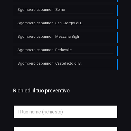
Sgombero capannoni Zeme
Sgombero capannoni San Giorgio di L.
Sgombero capannoni Mezzana Bigli
Sgombero capannoni Redavalle
Sgombero capannoni Castelletto di B.
Richiedi il tuo preventivo
O
N
g
o
g
m
e
e
t
*
t
E