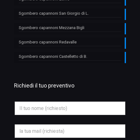
Sgombero capannoni San Giorgio di L.
Sgombero capannoni Mezzana Bigli
Sgombero capannoni Redavalle
Sgombero capannoni Castelletto di B.
Richiedi il tuo preventivo
T
N
e
o
l
m
e
e
f
*
o
E
n
m
o
a