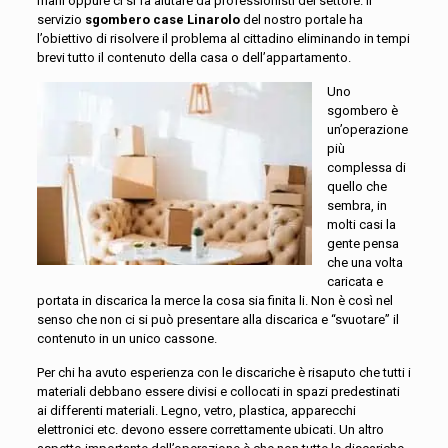
mani oppure ci si fa aiutare da professionisti del settore. Il
servizio
sgombero case Linarolo
del nostro portale ha
l’obiettivo di risolvere il problema al cittadino eliminando in tempi
brevi tutto il contenuto della casa o dell’appartamento.
Uno
sgombero è
un’operazione
più
complessa di
quello che
sembra, in
molti casi la
gente pensa
che una volta
caricata e
portata in discarica la merce la cosa sia finita li. Non è così nel
senso che non ci si può presentare alla discarica e “svuotare” il
contenuto in un unico cassone.
Per chi ha avuto esperienza con le discariche è risaputo che tutti i
materiali debbano essere divisi e collocati in spazi predestinati
ai differenti materiali. Legno, vetro, plastica, apparecchi
elettronici etc. devono essere correttamente ubicati. Un altro