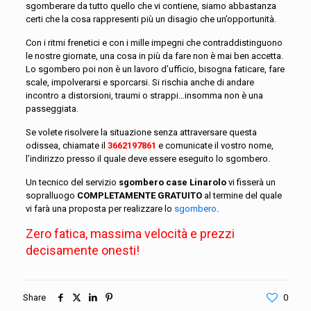
sgomberare da tutto quello che vi contiene, siamo abbastanza
certi che la cosa rappresenti più un disagio che un’opportunità.
Con i ritmi frenetici e con i mille impegni che contraddistinguono
le nostre giornate, una cosa in più da fare non è mai ben accetta.
Lo sgombero poi non è un lavoro d’ufficio, bisogna faticare, fare
scale, impolverarsi e sporcarsi. Si rischia anche di andare
incontro a distorsioni, traumi o strappi…insomma non è una
passeggiata.
Se volete risolvere la situazione senza attraversare questa
odissea, chiamate il
3662197861
e comunicate il vostro nome,
l’indirizzo presso il quale deve essere eseguito lo sgombero.
Un tecnico del servizio
sgombero case Linarolo
vi fisserà un
sopralluogo
COMPLETAMENTE GRATUITO
al termine del quale
vi farà una proposta per realizzare lo
sgombero
.
Zero fatica, massima velocità e prezzi
decisamente onesti!
Share
0