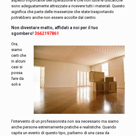
aspetto importante dell’operazione è che non tutte le discariche
sono adeguatamente attrezzate a ricevere tutti i materiali. Questo
significa che parte delle masserizie che state trasportando
potrebbero anche non essere accolte dal centro.
Non diventare matto, affidati a noi per il tuo
sgombero!
3662197861
Ora,
siamo
certi che
in alcuni
casi si
possa
fare da
soli e
l’intervento di un professionista non sia necessario ma siamo
anche persone estremamente pratiche e realistiche. Quando
capita un evento di questo tipo, parliamo di una casa da