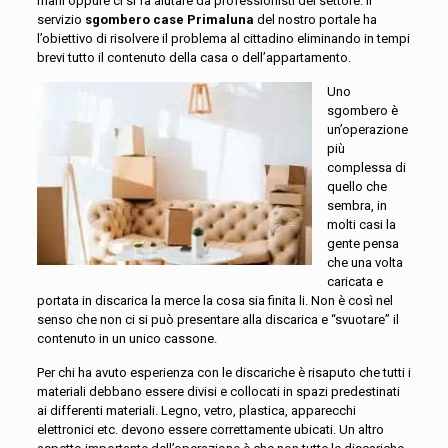
mani oppure ci si fa aiutare da professionisti del settore. Il
servizio
sgombero case Primaluna
del nostro portale ha
l’obiettivo di risolvere il problema al cittadino eliminando in tempi
brevi tutto il contenuto della casa o dell’appartamento.
Uno
sgombero è
un’operazione
più
complessa di
quello che
sembra, in
molti casi la
gente pensa
che una volta
caricata e
portata in discarica la merce la cosa sia finita li. Non è così nel
senso che non ci si può presentare alla discarica e “svuotare” il
contenuto in un unico cassone.
Per chi ha avuto esperienza con le discariche è risaputo che tutti i
materiali debbano essere divisi e collocati in spazi predestinati
ai differenti materiali. Legno, vetro, plastica, apparecchi
elettronici etc. devono essere correttamente ubicati. Un altro