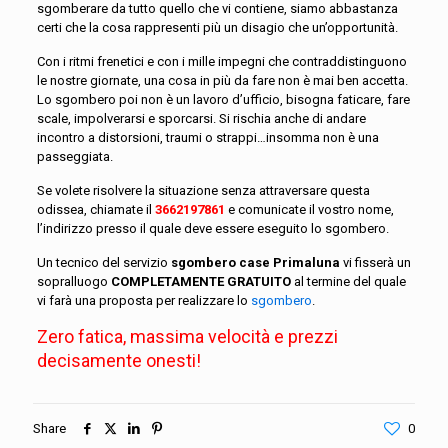
sgomberare da tutto quello che vi contiene, siamo abbastanza
certi che la cosa rappresenti più un disagio che un’opportunità.
Con i ritmi frenetici e con i mille impegni che contraddistinguono
le nostre giornate, una cosa in più da fare non è mai ben accetta.
Lo sgombero poi non è un lavoro d’ufficio, bisogna faticare, fare
scale, impolverarsi e sporcarsi. Si rischia anche di andare
incontro a distorsioni, traumi o strappi…insomma non è una
passeggiata.
Se volete risolvere la situazione senza attraversare questa
odissea, chiamate il
3662197861
e comunicate il vostro nome,
l’indirizzo presso il quale deve essere eseguito lo sgombero.
Un tecnico del servizio
sgombero case Primaluna
vi fisserà un
sopralluogo
COMPLETAMENTE GRATUITO
al termine del quale
vi farà una proposta per realizzare lo
sgombero
.
Zero fatica, massima velocità e prezzi
decisamente onesti!
Share
0