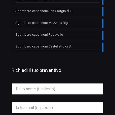
Sgombero capannoni San Giorgio di L.
Sgombero capannoni Mezzana Bigli
Sgombero capannoni Redavalle
Sgombero capannoni Castelletto di B.
Richiedi il tuo preventivo
N
N
o
o
m
m
e
e
N
*
o
E
m
m
e
a