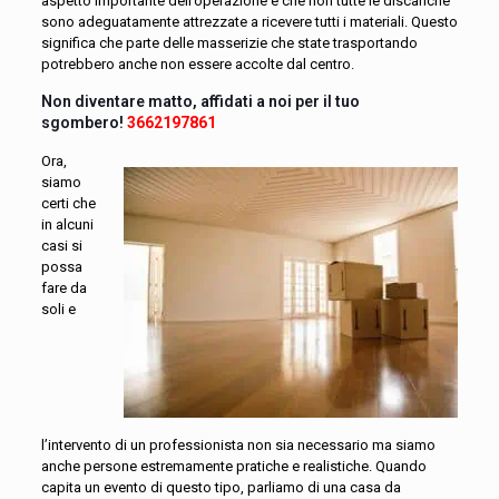
aspetto importante dell’operazione è che non tutte le discariche
sono adeguatamente attrezzate a ricevere tutti i materiali. Questo
significa che parte delle masserizie che state trasportando
potrebbero anche non essere accolte dal centro.
Non diventare matto, affidati a noi per il tuo
sgombero!
3662197861
Ora,
siamo
certi che
in alcuni
casi si
possa
fare da
soli e
l’intervento di un professionista non sia necessario ma siamo
anche persone estremamente pratiche e realistiche. Quando
capita un evento di questo tipo, parliamo di una casa da