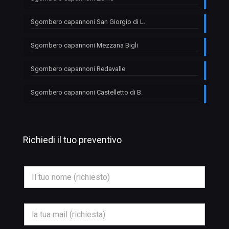
Sgombero capannoni San Giorgio di L.
Sgombero capannoni Mezzana Bigli
Sgombero capannoni Redavalle
Sgombero capannoni Castelletto di B.
Richiedi il tuo preventivo
N
N
o
o
m
m
e
e
T
*
e
E
l
m
e
a