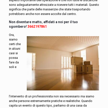
aspetto importante dell’operazione è che non tutte le discariche
sono adeguatamente attrezzate a ricevere tutti i materiali. Questo
significa che parte delle masserizie che state trasportando
potrebbero anche non essere accolte dal centro.
Non diventare matto, affidati a noi per il tuo
sgombero!
3662197861
Ora,
siamo
certi che
in alcuni
casi si
possa
fare da
soli e
l’intervento di un professionista non sia necessario ma siamo
anche persone estremamente pratiche e realistiche. Quando
capita un evento di questo tipo, parliamo di una casa da