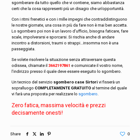
sgomberare da tutto quello che vi contiene, siamo abbastanza
certi che la cosa rappresenti più un disagio che un’opportunità.
Con i ritmi frenetici e con i mille impegni che contraddistinguono
le nostre giornate, una cosa in più da fare non è mai ben accetta.
Lo sgombero poi non è un lavoro d’ufficio, bisogna faticare, fare
scale, impolverarsi e sporcarsi. Si rischia anche di andare
incontro a distorsioni, traumi o strappi…insomma non è una
passeggiata.
Se volete risolvere la situazione senza attraversare questa
odissea, chiamate il
3662197861
e comunicate il vostro nome,
l’indirizzo presso il quale deve essere eseguito lo sgombero.
Un tecnico del servizio
sgombero case Sirtori
vi fisserà un
sopralluogo
COMPLETAMENTE GRATUITO
al termine del quale
vi farà una proposta per realizzare lo
sgombero
.
Zero fatica, massima velocità e prezzi
decisamente onesti!
Share
0