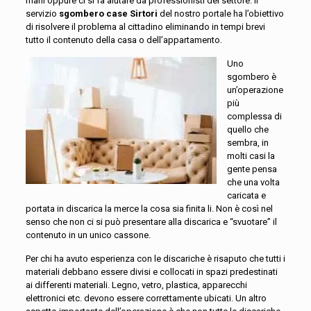
mani oppure ci si fa aiutare da professionisti del settore. Il
servizio
sgombero case Sirtori
del nostro portale ha l’obiettivo
di risolvere il problema al cittadino eliminando in tempi brevi
tutto il contenuto della casa o dell’appartamento.
Uno
sgombero è
un’operazione
più
complessa di
quello che
sembra, in
molti casi la
gente pensa
che una volta
caricata e
portata in discarica la merce la cosa sia finita li. Non è così nel
senso che non ci si può presentare alla discarica e “svuotare” il
contenuto in un unico cassone.
Per chi ha avuto esperienza con le discariche è risaputo che tutti i
materiali debbano essere divisi e collocati in spazi predestinati
ai differenti materiali. Legno, vetro, plastica, apparecchi
elettronici etc. devono essere correttamente ubicati. Un altro