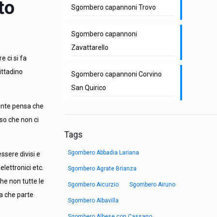
to
Sgombero capannoni Trovo
Sgombero capannoni
Zavattarello
e ci si fa
cittadino
Sgombero capannoni Corvino
San Quirico
gente pensa che
nso che non ci
Tags
Sgombero Abbadia Lariana
ssere divisi e
elettronici etc.
Sgombero Agrate Brianza
he non tutte le
Sgombero Aicurzio
Sgombero Airuno
ca che parte
Sgombero Albavilla
Sgombero Albese con Cassano