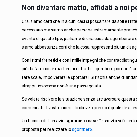
Non diventare matto, affidati a noi p
Ora, siamo certi che in alcuni casi si possa fare da soli e l’in
necessario ma siamo anche persone estremamente pratiche 
evento di questo tipo, parliamo di una casa da sgomberare da
siamo abbastanza certi che la cosa rappresenti più un disag
Con i ritmi frenetici e con i mille impegni che contraddisting
più da fare non è mai ben accetta. Lo sgombero poi non è un l
fare scale, impolverarsi e sporcarsi. Si rischia anche di andar
strappi…insomma non è una passeggiata.
Se volete risolvere la situazione senza attraversare questa 
comunicate il vostro nome, l’indirizzo presso il quale deve 
Un tecnico del servizio
sgombero case Trivolzio
vi fisser
proposta per realizzare lo
sgombero
.