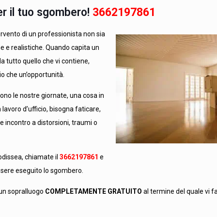
er il tuo sgombero!
3662197861
tervento di un professionista non sia
e realistiche. Quando capita un
 tutto quello che vi contiene,
io che un’opportunità.
uono le nostre giornate, una cosa in
avoro d’ufficio, bisogna faticare,
e incontro a distorsioni, traumi o
odissea, chiamate il
3662197861
e
essere eseguito lo sgombero.
à un sopralluogo
COMPLETAMENTE GRATUITO
al termine del quale vi f