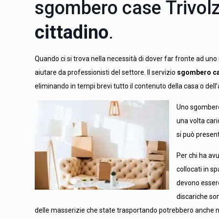
sgombero case Trivol
cittadino
.
Quando ci si trova nella necessità di dover far fronte ad uno
aiutare da professionisti del settore. Il servizio
sgombero ca
eliminando in tempi brevi tutto il contenuto della casa o del
Uno sgombero 
una volta cari
si può present
Per chi ha avu
collocati in s
devono essere
discariche so
delle masserizie che state trasportando potrebbero anche n