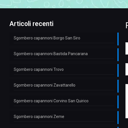
Articoli recenti
Sgombero capannoni Borgo San Siro
o
Sgombero capannoni Bastida Pancarana
e
*
Sgombero capannoni Trovo
e
l
e
f
Sgombero capannoni Zavattarello
o
e
n
s
e
o
s
Sgombero capannoni Corvino San Quirico
E
*
a
g
a
g
i
Sgombero capannoni Zeme
i
l
o
*