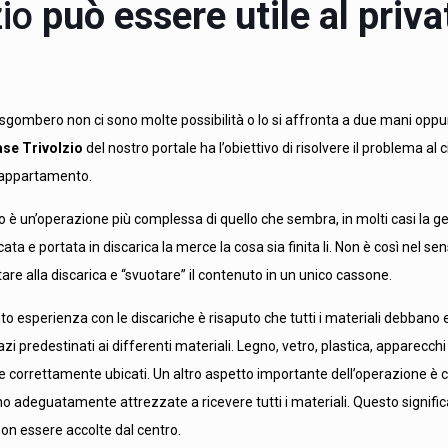
zio
può essere utile al priva
 sgombero non ci sono molte possibilità o lo si affronta a due mani oppur
se Trivolzio
del nostro portale ha l’obiettivo di risolvere il problema al 
l’appartamento.
è un’operazione più complessa di quello che sembra, in molti casi la 
cata e portata in discarica la merce la cosa sia finita li. Non è così nel se
are alla discarica e “svuotare” il contenuto in un unico cassone.
to esperienza con le discariche è risaputo che tutti i materiali debbano e
pazi predestinati ai differenti materiali. Legno, vetro, plastica, apparecchi 
 correttamente ubicati. Un altro aspetto importante dell’operazione è c
no adeguatamente attrezzate a ricevere tutti i materiali. Questo signifi
on essere accolte dal centro.