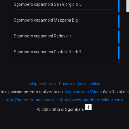
Sgombero capannoni San Giorgio di L.
e
Sgombero capannoni Mezzana Bigli
t
t
Sgombero capannoni Redavalle
Sgombero capannoni Castelletto di B.
Mappa del sito
-
Privacy e Cookie policy
ito e posizionamento realizzato dall'
Agenzia web Milano
Web Revolutio
http://sgomberoamilano.it/
-
https://www.sgomberomilano.com/
© 2022 Ditta di Sgombero