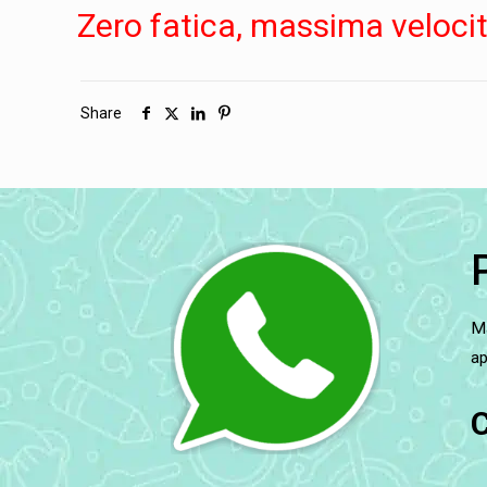
Zero fatica, massima veloci
Share
Ma
ap
C