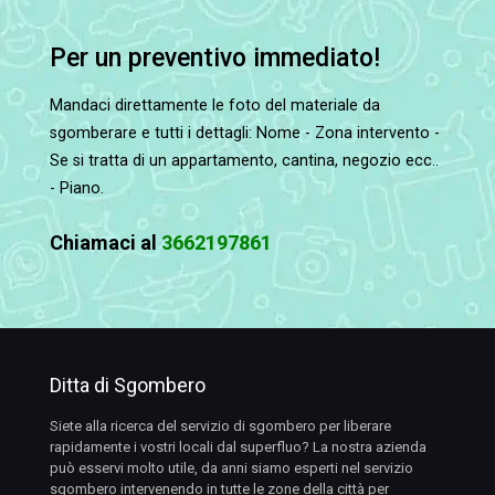
Per un preventivo immediato!
Mandaci direttamente le foto del materiale da
sgomberare e tutti i dettagli: Nome - Zona intervento -
Se si tratta di un appartamento, cantina, negozio ecc..
- Piano.
Chiamaci al
3662197861
Ditta di Sgombero
Siete alla ricerca del servizio di sgombero per liberare
rapidamente i vostri locali dal superfluo? La nostra azienda
può esservi molto utile, da anni siamo esperti nel servizio
sgombero intervenendo in tutte le zone della città per