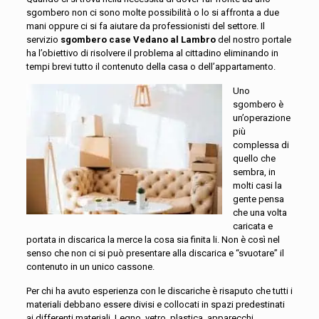
sgombero non ci sono molte possibilità o lo si affronta a due
mani oppure ci si fa aiutare da professionisti del settore. Il
servizio
sgombero case Vedano al Lambro
del nostro portale
ha l’obiettivo di risolvere il problema al cittadino eliminando in
tempi brevi tutto il contenuto della casa o dell’appartamento.
Uno
sgombero è
un’operazione
più
complessa di
quello che
sembra, in
molti casi la
gente pensa
che una volta
caricata e
portata in discarica la merce la cosa sia finita li. Non è così nel
senso che non ci si può presentare alla discarica e “svuotare” il
contenuto in un unico cassone.
Per chi ha avuto esperienza con le discariche è risaputo che tutti i
materiali debbano essere divisi e collocati in spazi predestinati
ai differenti materiali. Legno, vetro, plastica, apparecchi