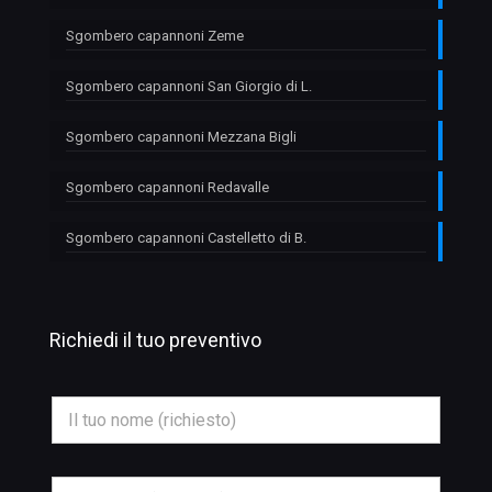
Sgombero capannoni Zeme
Sgombero capannoni San Giorgio di L.
Sgombero capannoni Mezzana Bigli
Sgombero capannoni Redavalle
Sgombero capannoni Castelletto di B.
Richiedi il tuo preventivo
N
o
m
e
*
E