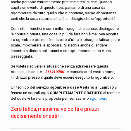
anche persone estremamente pratiche e realistiche. Quando
capita un evento di questo tipo, parliamo di una casa da
sgomberare da tutto quello che vi contiene, siamo abbastanza
certi che la cosa rappresenti più un disagio che un’opportunità.
Con i ritmi frenetici e con i mille impegni che contraddistinguono
le nostre giornate, una cosa in più da fare non è mai ben accetta.
Lo sgombero poi non è un lavoro d’ufficio, bisogna faticare, fare
scale, impolverarsi e sporcarsi. Si rischia anche di andare
incontro a distorsioni, traumi o strappi…insomma non è una
passeggiata.
Se volete risolvere la situazione senza attraversare questa
odissea, chiamate il
3662197861
e comunicate il vostro nome,
l’indirizzo presso il quale deve essere eseguito lo sgombero.
Un tecnico del servizio
sgombero case Vedano al Lambro
vi
fisserà un sopralluogo
COMPLETAMENTE GRATUITO
al termine
del quale vi farà una proposta per realizzare lo
sgombero
.
Zero fatica, massima velocità e prezzi
decisamente onesti!