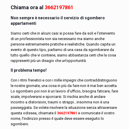
Chiama ora al
3662197861
Non sempre è necessario il servizio di sgombero
appartamenti
Siamo certi che in alcuni casi si possa fare da soli e l’intervento
di un professionista non sia necessario ma siamo anche
persone estremamente pratiche e realistiche. Quando capita un
evento di questo tipo, parliamo di una casa da sgomberare da
tutto quello che vi contiene, siamo abbastanza certi che la cosa
rappresenti più un disagio che un’opportunità.
Il problema tempo!
Con i ritmi frenetici e con i mille impegni che contraddistinguono
le nostre giornate, una cosa in più da fare non è mai ben accetta.
Lo sgombero poi non è un lavoro d’ufficio, bisogna faticare, fare
scale, impolverarsi e sporcarsi. Si rischia anche di andare
incontro a distorsioni, traumi o strappi…insomma non è una
passeggiata. Se volete risolvere la situazione senza attraversare
questa odissea, chiamate il
3662197861
e comunicate il vostro
nome, l’indirizzo presso il quale deve essere eseguito lo
sgombero.