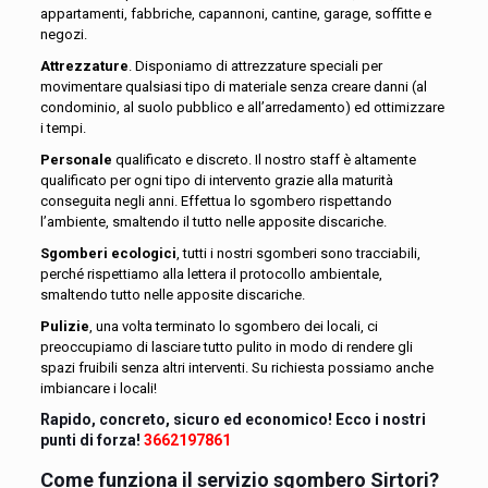
appartamenti, fabbriche, capannoni, cantine, garage, soffitte e
negozi.
Attrezzature
.
Disponiamo di attrezzature speciali per
movimentare qualsiasi tipo di materiale senza creare danni (al
condominio, al suolo pubblico e all’arredamento) ed ottimizzare
i tempi.
Personale
qualificato e discreto. Il nostro staff è altamente
qualificato per ogni tipo di intervento grazie alla maturità
conseguita negli anni. Effettua lo sgombero rispettando
l’ambiente, smaltendo il tutto nelle apposite discariche.
Sgomberi ecologici
, tutti i nostri sgomberi sono tracciabili,
perché rispettiamo alla lettera il protocollo ambientale,
smaltendo tutto nelle apposite discariche.
Pulizie
, una volta terminato lo sgombero dei locali, ci
preoccupiamo di lasciare tutto pulito in modo di rendere gli
spazi fruibili senza altri interventi. Su richiesta possiamo anche
imbiancare i locali!
Rapido, concreto, sicuro ed economico! Ecco i nostri
punti di forza!
3662197861
Come funziona il servizio sgombero Sirtori?