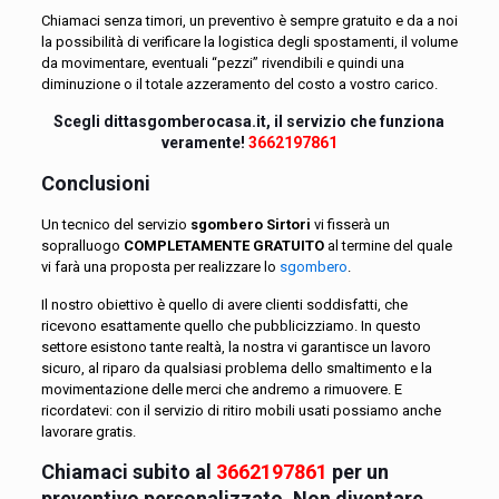
Chiamaci senza timori, un preventivo è sempre gratuito e da a noi
la possibilità di verificare la logistica degli spostamenti, il volume
da movimentare, eventuali “pezzi” rivendibili e quindi una
diminuzione o il totale azzeramento del costo a vostro carico.
Scegli dittasgomberocasa.it, il servizio che funziona
veramente!
3662197861
Conclusioni
Un tecnico del servizio
sgombero Sirtori
vi fisserà un
sopralluogo
COMPLETAMENTE GRATUITO
al termine del quale
vi farà una proposta per realizzare lo
sgombero
.
Il nostro obiettivo è quello di avere clienti soddisfatti, che
ricevono esattamente quello che pubblicizziamo. In questo
settore esistono tante realtà, la nostra vi garantisce un lavoro
sicuro, al riparo da qualsiasi problema dello smaltimento e la
movimentazione delle merci che andremo a rimuovere. E
ricordatevi: con il servizio di ritiro mobili usati possiamo anche
lavorare gratis.
Chiamaci subito al
3662197861
per un
preventivo personalizzato. Non diventare