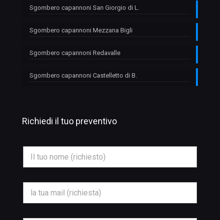
Sgombero capannoni San Giorgio di L.
Sgombero capannoni Mezzana Bigli
Sgombero capannoni Redavalle
Sgombero capannoni Castelletto di B.
Richiedi il tuo preventivo
M
N
e
o
s
m
s
e
a
*
g
E
g
m
i
a
o
i
*
l