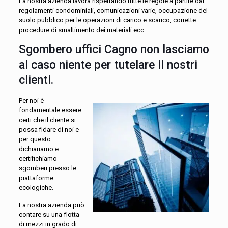
La nostra azienda lavora rispettando tutte le regole a partire dai
regolamenti condominiali, comunicazioni varie, occupazione del
suolo pubblico per le operazioni di carico e scarico, corrette
procedure di smaltimento dei materiali ecc..
Sgombero uffici Cagno non lasciamo
al caso niente per tutelare il nostri
clienti.
Per noi è
fondamentale essere
certi che il cliente si
possa fidare di noi e
per questo
dichiariamo e
certifichiamo
sgomberi presso le
piattaforme
ecologiche.
La nostra azienda può
contare su una flotta
di mezzi in grado di