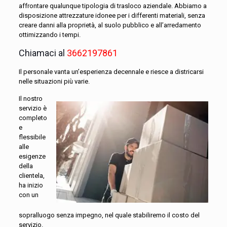
affrontare qualunque tipologia di trasloco aziendale. Abbiamo a
disposizione attrezzature idonee per i differenti materiali, senza
creare danni alla proprietà, al suolo pubblico e all’arredamento
ottimizzando i tempi.
Chiamaci al
3662197861
Il personale vanta un’esperienza decennale e riesce a districarsi
nelle situazioni più varie.
Il nostro
servizio è
completo
e
flessibile
alle
esigenze
della
clientela,
ha inizio
con un
sopralluogo senza impegno, nel quale stabiliremo il costo del
servizio.