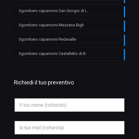
Sgombero capannoni San Giorgio di L.
Sgombero capannoni Mezzana Bigli
Sgombero capannoni Redavalle
Sgombero capannoni Castelletto di B.
Richiedi il tuo preventivo
O
N
g
o
g
m
e
e
t
*
t
E
o
m
N
a
o
i