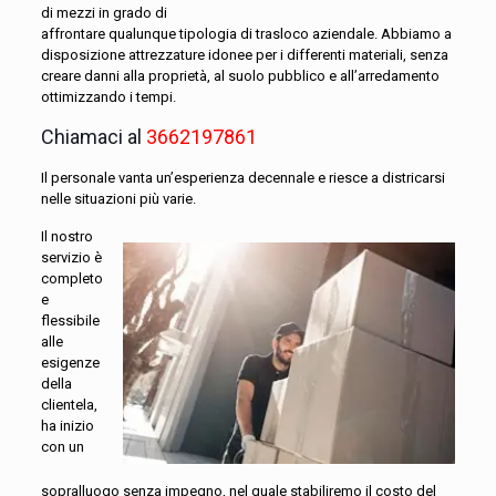
di mezzi in grado di
affrontare qualunque tipologia di trasloco aziendale. Abbiamo a
disposizione attrezzature idonee per i differenti materiali, senza
creare danni alla proprietà, al suolo pubblico e all’arredamento
ottimizzando i tempi.
Chiamaci al
3662197861
Il personale vanta un’esperienza decennale e riesce a districarsi
nelle situazioni più varie.
Il nostro
servizio è
completo
e
flessibile
alle
esigenze
della
clientela,
ha inizio
con un
sopralluogo senza impegno, nel quale stabiliremo il costo del