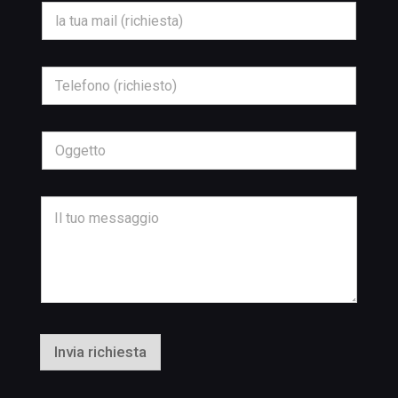
*
E
m
a
i
l
T
*
e
l
e
f
O
o
g
n
g
o
e
E
*
t
M
m
t
e
a
o
s
i
s
l
a
O
g
g
g
g
i
e
o
t
t
Invia richiesta
o
M
e