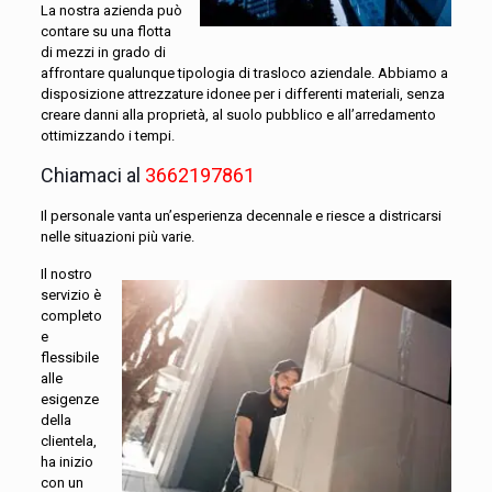
La nostra azienda può
contare su una flotta
di mezzi in grado di
affrontare qualunque tipologia di trasloco aziendale. Abbiamo a
disposizione attrezzature idonee per i differenti materiali, senza
creare danni alla proprietà, al suolo pubblico e all’arredamento
ottimizzando i tempi.
Chiamaci al
3662197861
Il personale vanta un’esperienza decennale e riesce a districarsi
nelle situazioni più varie.
Il nostro
servizio è
completo
e
flessibile
alle
esigenze
della
clientela,
ha inizio
con un