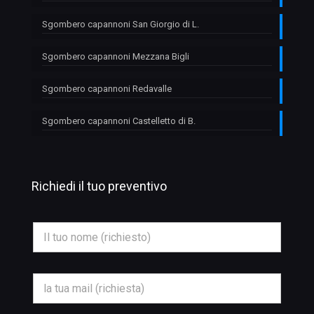
Sgombero capannoni San Giorgio di L.
Sgombero capannoni Mezzana Bigli
Sgombero capannoni Redavalle
Sgombero capannoni Castelletto di B.
Richiedi il tuo preventivo
N
o
m
e
*
E
m
a
i