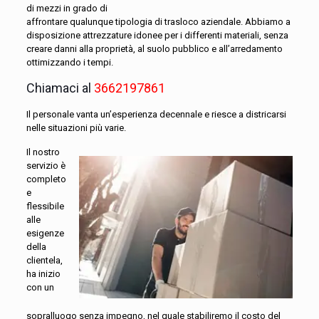
di mezzi in grado di
affrontare qualunque tipologia di trasloco aziendale. Abbiamo a
disposizione attrezzature idonee per i differenti materiali, senza
creare danni alla proprietà, al suolo pubblico e all’arredamento
ottimizzando i tempi.
Chiamaci al
3662197861
Il personale vanta un’esperienza decennale e riesce a districarsi
nelle situazioni più varie.
Il nostro
servizio è
completo
e
flessibile
alle
esigenze
della
clientela,
ha inizio
con un
sopralluogo senza impegno, nel quale stabiliremo il costo del