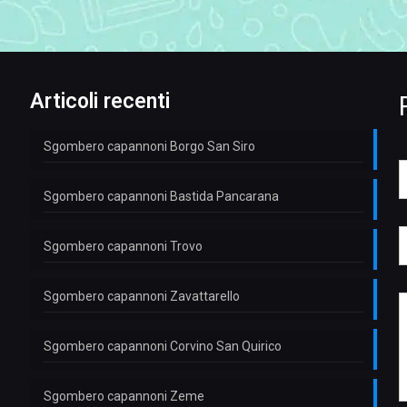
Articoli recenti
Sgombero capannoni Borgo San Siro
E
o
a
Sgombero capannoni Bastida Pancarana
i
e
l
*
L
Sgombero capannoni Trovo
a
e
y
l
e
u
f
Sgombero capannoni Zavattarello
t
o
e
*
n
s
o
s
Sgombero capannoni Corvino San Quirico
e
*
a
l
g
e
g
Sgombero capannoni Zeme
f
i