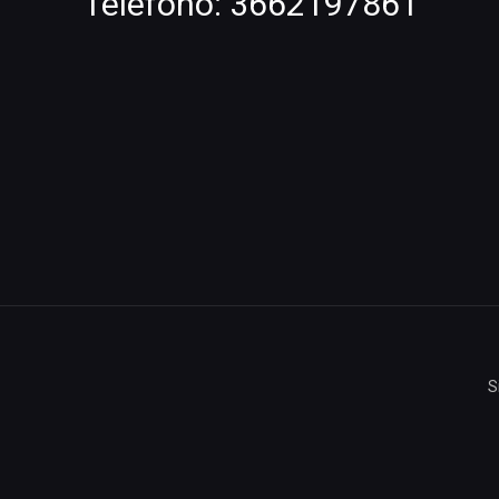
Telefono:
3662197861
S