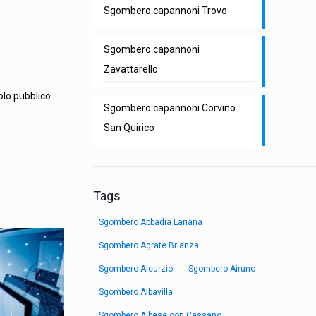
Sgombero capannoni Trovo
Sgombero capannoni
Zavattarello
olo pubblico
Sgombero capannoni Corvino
San Quirico
Tags
Sgombero Abbadia Lariana
Sgombero Agrate Brianza
Sgombero Aicurzio
Sgombero Airuno
Sgombero Albavilla
Sgombero Albese con Cassano