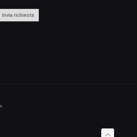
o
o
Invia richiesta
n.