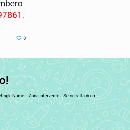
gombero
97861
.
0
o!
tagli: Nome - Zona intervento - Se si tratta di un