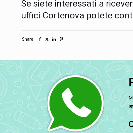
Se siete interessati a riceve
uffici Cortenova potete con
Share
Ma
ap
C