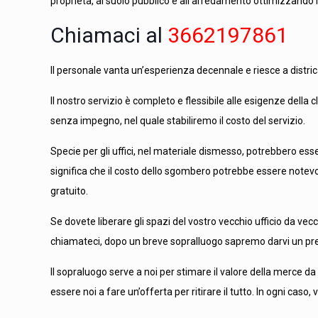
proprietà, al suolo pubblico e all’arredamento ottimizzando 
Chiamaci al
3662197861
Il personale vanta un’esperienza decennale e riesce a districar
Il nostro servizio è completo e flessibile alle esigenze della c
senza impegno, nel quale stabiliremo il costo del servizio.
Specie per gli uffici, nel materiale dismesso, potrebbero esse
significa che il costo dello sgombero potrebbe essere notevo
gratuito.
Se dovete liberare gli spazi del vostro vecchio ufficio da vec
chiamateci, dopo un breve sopralluogo sapremo darvi un pr
Il sopraluogo serve a noi per stimare il valore della merce d
essere noi a fare un’offerta per ritirare il tutto. In ogni cas