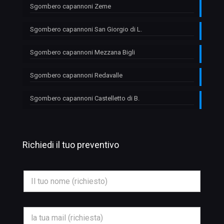
Sgombero capannoni Zeme
Sgombero capannoni San Giorgio di L.
Sgombero capannoni Mezzana Bigli
Sgombero capannoni Redavalle
Sgombero capannoni Castelletto di B.
Richiedi il tuo preventivo
N
o
m
e
*
E
m