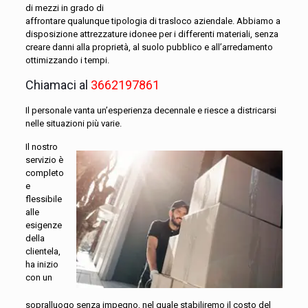
di mezzi in grado di
affrontare qualunque tipologia di trasloco aziendale. Abbiamo a
disposizione attrezzature idonee per i differenti materiali, senza
creare danni alla proprietà, al suolo pubblico e all’arredamento
ottimizzando i tempi.
Chiamaci al
3662197861
Il personale vanta un’esperienza decennale e riesce a districarsi
nelle situazioni più varie.
Il nostro
servizio è
completo
e
flessibile
alle
esigenze
della
clientela,
ha inizio
con un
sopralluogo senza impegno, nel quale stabiliremo il costo del