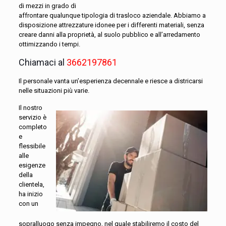
di mezzi in grado di
affrontare qualunque tipologia di trasloco aziendale. Abbiamo a
disposizione attrezzature idonee per i differenti materiali, senza
creare danni alla proprietà, al suolo pubblico e all’arredamento
ottimizzando i tempi.
Chiamaci al
3662197861
Il personale vanta un’esperienza decennale e riesce a districarsi
nelle situazioni più varie.
Il nostro
servizio è
completo
e
flessibile
alle
esigenze
della
clientela,
ha inizio
con un
sopralluogo senza impegno, nel quale stabiliremo il costo del