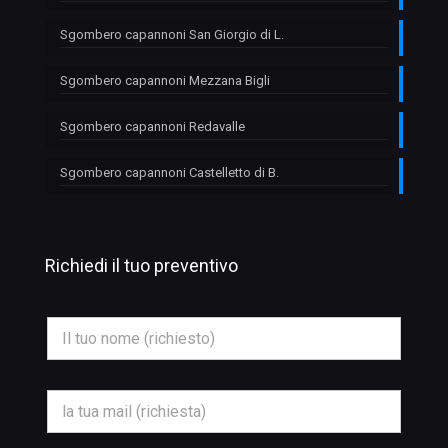
Sgombero capannoni San Giorgio di L.
Sgombero capannoni Mezzana Bigli
Sgombero capannoni Redavalle
Sgombero capannoni Castelletto di B.
Richiedi il tuo preventivo
N
o
m
e
*
E
m
a
i