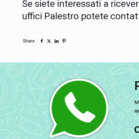
Se siete interessati a riceve
uffici Palestro potete conta
Share
Ma
ap
C