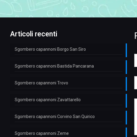
Articoli recenti
Sgombero capannoni Borgo San Siro
*
E
o
Sgombero capannoni Bastida Pancarana
a
e
i
*
l
Sgombero capannoni Trovo
e
l
e
e
f
Sgombero capannoni Zavattarello
t
o
e
t
n
s
o
s
Sgombero capannoni Corvino San Quirico
E
*
a
g
a
g
Sgombero capannoni Zeme
i
i