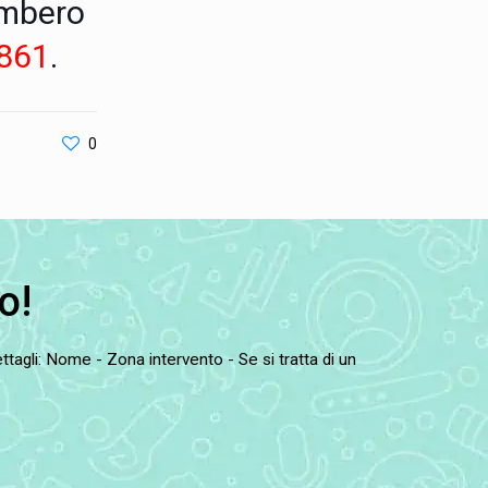
gombero
861
.
0
o!
tagli: Nome - Zona intervento - Se si tratta di un