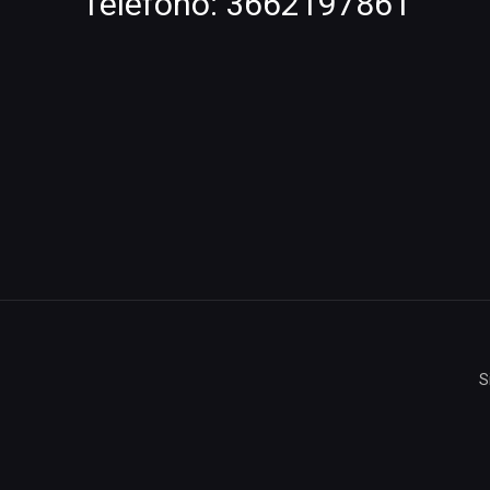
Telefono:
3662197861
S