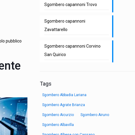
Sgombero capannoni Trovo
Sgombero capannoni
Zavattarello
olo pubblico
Sgombero capannoni Corvino
San Quirico
iente
Tags
Sgombero Abbadia Lariana
Sgombero Agrate Brianza
Sgombero Aicurzio
Sgombero Airuno
Sgombero Albavilla
Sgombero Albese con Cassano