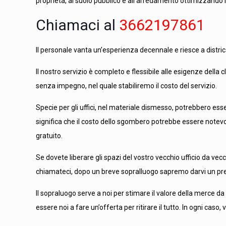
proprietà, al suolo pubblico e all’arredamento ottimizzando 
Chiamaci al
3662197861
Il personale vanta un’esperienza decennale e riesce a districar
Il nostro servizio è completo e flessibile alle esigenze della c
senza impegno, nel quale stabiliremo il costo del servizio.
Specie per gli uffici, nel materiale dismesso, potrebbero esse
significa che il costo dello sgombero potrebbe essere notevo
gratuito.
Se dovete liberare gli spazi del vostro vecchio ufficio da vec
chiamateci, dopo un breve sopralluogo sapremo darvi un pr
Il sopraluogo serve a noi per stimare il valore della merce d
essere noi a fare un’offerta per ritirare il tutto. In ogni cas