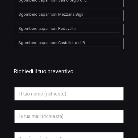
Sgombero capannoni San Giorgio di L.
Sgombero capannoni Mezzana Bigli
Sgombero capannoni Redavalle
Sgombero capannoni Castelletto di B.
Richiedi il tuo preventivo
N
N
o
o
m
m
e
e
*
*
E
E
m
m
a
a
i
i
l
l
T
O
*