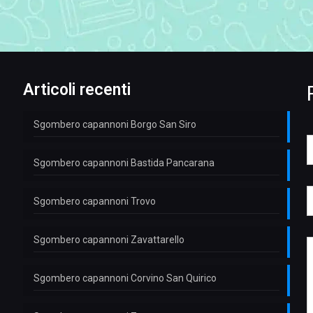
Articoli recenti
Sgombero capannoni Borgo San Siro
o
Sgombero capannoni Bastida Pancarana
e
*
Sgombero capannoni Trovo
e
l
e
f
Sgombero capannoni Zavattarello
e
o
e
s
n
s
s
o
s
Sgombero capannoni Corvino San Quirico
a
*
a
g
g