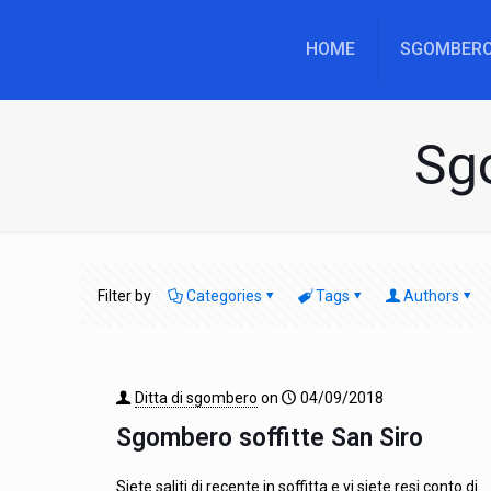
HOME
SGOMBERO
Sgo
Filter by
Categories
Tags
Authors
Ditta di sgombero
on
04/09/2018
Sgombero soffitte San Siro
Siete saliti di recente in soffitta e vi siete resi conto di