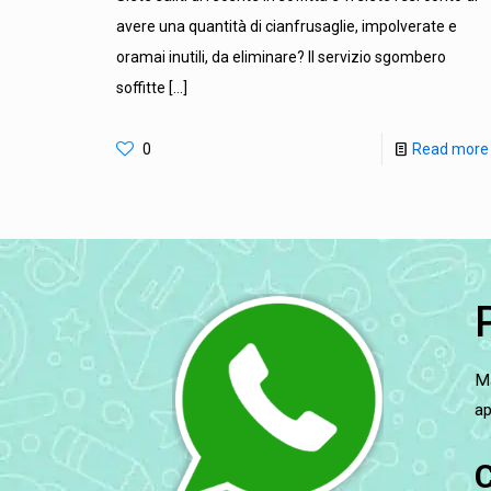
avere una quantità di cianfrusaglie, impolverate e
oramai inutili, da eliminare? Il servizio sgombero
soffitte
[…]
0
Read more
Ma
ap
C