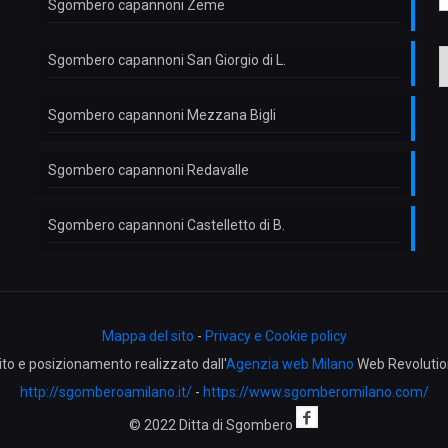
i
Sgombero capannoni Zeme
i
o
e
Sgombero capannoni San Giorgio di L.
l
e
f
Sgombero capannoni Mezzana Bigli
n
Sgombero capannoni Redavalle
*
e
l
Sgombero capannoni Castelletto di B.
e
f
n
Mappa del sito
-
Privacy e Cookie policy
ito e posizionamento realizzato dall'
Agenzia web Milano
Web Revolutio
http://sgomberoamilano.it/
-
https://www.sgomberomilano.com/
© 2022 Ditta di Sgombero